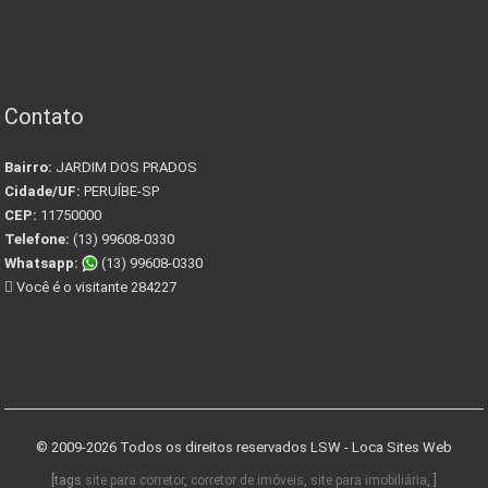
Contato
Bairro:
JARDIM DOS PRADOS
Cidade/UF:
PERUÍBE-SP
CEP:
11750000
Telefone:
(13) 99608-0330
Whatsapp:
(13) 99608-0330
Você é o visitante 284227
© 2009-2026 Todos os direitos reservados
LSW - Loca Sites Web
[tags
site para corretor
,
corretor de imóveis
,
site para imobiliária
, ]