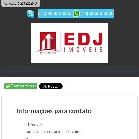
CRECI: 27222-J
(13) 99608-0330
(13) 99608-0330
Informações para contato
edjimoveis
JARDIM DOS PRADOS, PERUÍBE-